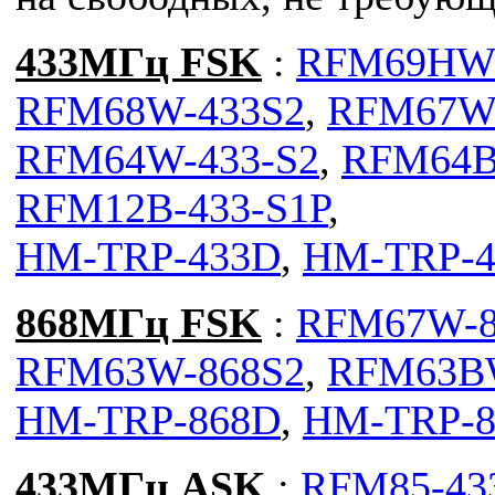
433МГц FSK
:
RFM69HW-
RFM68W-433S2
,
RFM67W
RFM64W-433-S2
,
RFM64B
RFM12B-433-S1P
,
HM-TRP-433D
,
HM-TRP-4
868МГц FSK
:
RFM67W-8
RFM63W-868S2
,
RFM63B
HM-TRP-868D
,
HM-TRP-8
433МГц ASK
:
RFM85-43