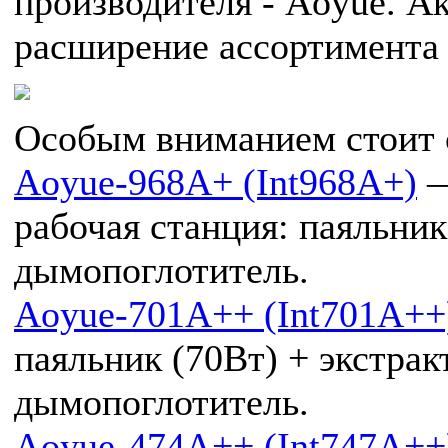
производителя - Aoyue. А
расширение ассортимента
Особым вниманием стоит 
Aoyue-968A+ (Int968A+)
—
рабочая станция: паяльник
дымопоглотитель.
Aoyue-701A++ (Int701A++
паяльник (70Вт) + экстрак
дымопоглотитель.
Aoyue-474A++ (Int747A++