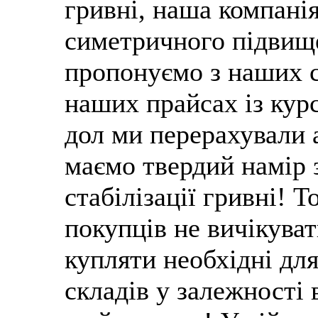
гривні, наша компані
симетричного підвище
пропонуємо з наших с
наших прайсах із курс
дол ми перерахували 
маємо твердий намір з
стабілізації гривні! 
покупців не вичікуват
купляти необхідні дл
складів у залежності 