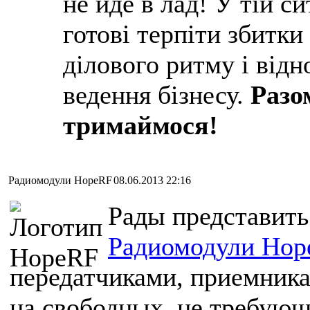
не йде в лад! У тій си
готові терпіти збитки
ділового ритму і від
ведення бізнесу.
Разо
тримаймося!
Радиомодули HopeRF
08.06.2013 22:16
Рады представить
Радиомодули Hop
передатчиками, приемника
на свободных, не требующ